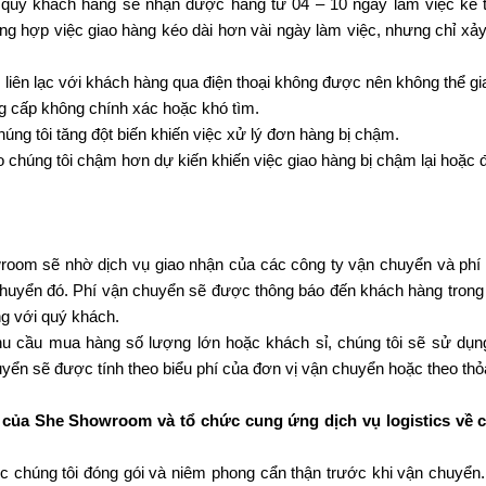
 quý khách hàng sẽ nhận được hàng từ 04 – 10 ngày làm việc kể 
ng hợp việc giao hàng kéo dài hơn vài ngày làm việc, nhưng chỉ xảy
n lạc với khách hàng qua điện thoại không được nên không thể gi
 cấp không chính xác hoặc khó tìm.
g tôi tăng đột biến khiến việc xử lý đơn hàng bị chậm.
húng tôi chậm hơn dự kiến khiến việc giao hàng bị chậm lại hoặc đ
oom sẽ nhờ dịch vụ giao nhận của các công ty vận chuyển và phí 
chuyển đó. Phí vận chuyển sẽ được thông báo đến khách hàng trong 
ng với quý khách.
hu cầu mua hàng số lượng lớn hoặc khách sỉ, chúng tôi sẽ sử dụ
uyển sẽ được tính theo biểu phí của đơn vị vận chuyển hoặc theo thỏ
 của She Showroom
và tổ chức cung ứng dịch vụ logistics về
 chúng tôi đóng gói và niêm phong cẩn thận trước khi vận chuyển.