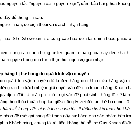
eo nguyên tắc "nguyên đai, nguyên kiện", đảm bảo hàng hóa không
ó đầy đủ thông tin sau:
người nhận, số điện thoại và địa chỉ nhận hàng.
 hóa, She Showroom sẽ cung cấp hóa đơn tài chính hoặc phiếu 
hiệm cung cấp các chứng từ liên quan tới hàng hóa này đến khách
hẩm quyền trong quá trình thực hiện dịch vụ giao nhận.
ợp hàng bị hư hỏng do quá trình vận chuyển
 do quá trình vận chuyển dù là đơn hàng do chính cửa hàng vận 
n đứng ra chịu trách nhiệm giải quyết vấn đề cho khách hàng. Khách 
uy định “đổi trả hoàn phí” còn mọi vấn đề phát sinh chúng tôi sẽ làm 
àng theo thỏa thuận hợp tác giữa công ty với đối tác thứ ba cung cấ
chậm trễ trong việc giao hàng chúng tôi sẽ thông tin kịp thời cho khá
c nhọn để mở gói hàng để tránh gây hư hỏng cho sản phẩm bên tro
 phía Khách hàng, chúng tôi rất tiếc không thể hỗ trợ Quý Khách đổi/